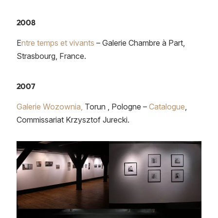
2008
E
ntre temps et vivants
– Galerie Chambre à Part,
Strasbourg, France.
2007
Galerie Wozownia,
Torun , Pologne –
Catalogue
,
Commissariat Krzysztof Jurecki.